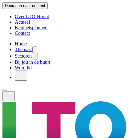
Doorgaan naar content
Over LTO Noord
Actueel
Kabinetsplannen
Contact
Home
Thema's
Sectoren
Bij jou in de buurt
Word lid