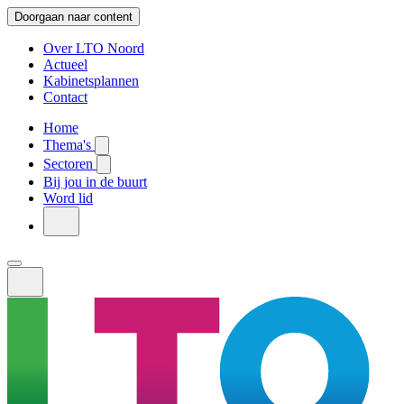
Doorgaan naar content
Over LTO Noord
Actueel
Kabinetsplannen
Contact
Home
Thema's
Sectoren
Bij jou in de buurt
Word lid