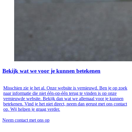
Bekijk wat we voor je kunnen betekenen
Misschien zie je het al. Onze website is vernieuwd. Ben je op zoek
naar informatie die niet één-op-één terug te vinden is op onze
vernieuwde website. Bekijk dan wat we allemaal voor je kunnen
betekenen. Vind je het niet direct, neem dan gerust met ons contact
op. Wij helpen je graag verder.
Neem contact met ons op