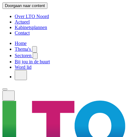
Doorgaan naar content
Over LTO Noord
Actueel
Kabinetsplannen
Contact
Home
Thema's
Sectoren
Bij jou in de buurt
Word lid