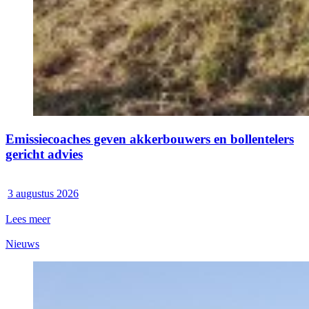
Emissiecoaches geven akkerbouwers en bollentelers
gericht advies
3 augustus 2026
Lees meer
Nieuws