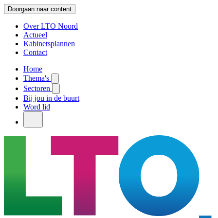
Doorgaan naar content
Over LTO Noord
Actueel
Kabinetsplannen
Contact
Home
Thema's
Sectoren
Bij jou in de buurt
Word lid