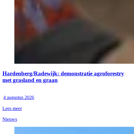
Hardenberg/Radewijk: demonstratie agroforestry
met grasland en graan
4 augustus 2026
Lees meer
Nieuws