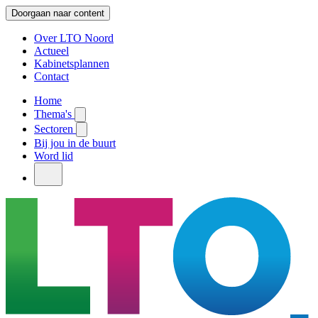
Doorgaan naar content
Over LTO Noord
Actueel
Kabinetsplannen
Contact
Home
Thema's
Sectoren
Bij jou in de buurt
Word lid