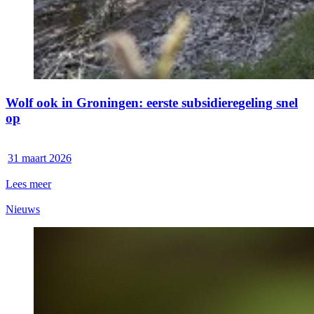
Wolf ook in Groningen: eerste subsidieregeling snel
op
31 maart 2026
Lees meer
Nieuws