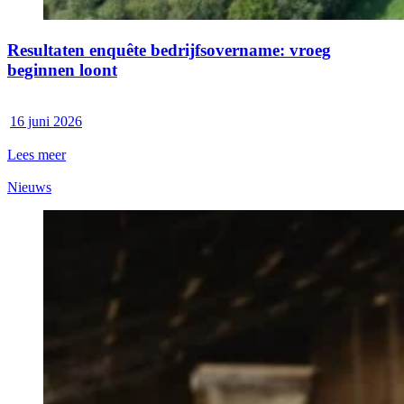
Resultaten enquête bedrijfsovername: vroeg
beginnen loont
16 juni 2026
Lees meer
Nieuws