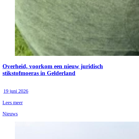
Overheid, voorkom een nieuw juridisch
stikstofmoeras in Gelderland
19 juni 2026
Lees meer
Nieuws