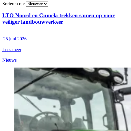
Sorteren op:
LTO Noord en Cumela trekken samen op voor
veiliger landbouwverkeer
25 juni 2026
Lees meer
Nieuws