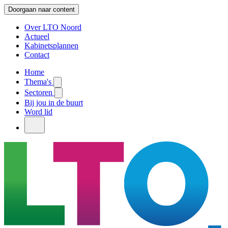
Doorgaan naar content
Over LTO Noord
Actueel
Kabinetsplannen
Contact
Home
Thema's
Sectoren
Bij jou in de buurt
Word lid