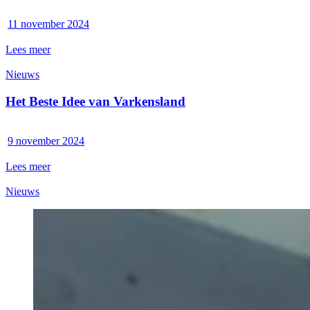
11 november 2024
Lees meer
Nieuws
Het Beste Idee van Varkensland
9 november 2024
Lees meer
Nieuws