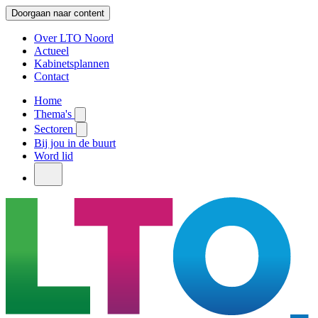
Doorgaan naar content
Over LTO Noord
Actueel
Kabinetsplannen
Contact
Home
Thema's
Sectoren
Bij jou in de buurt
Word lid