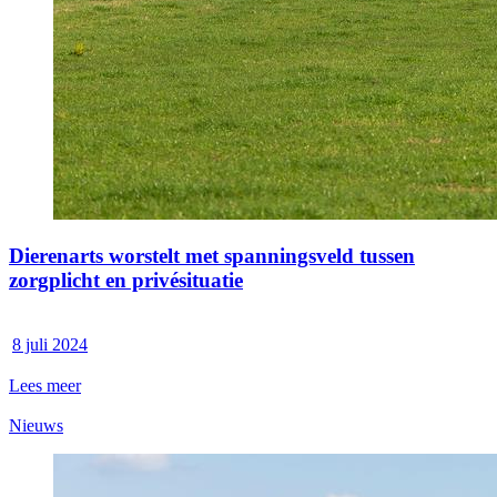
Dierenarts worstelt met spanningsveld tussen
zorgplicht en privésituatie
8 juli 2024
Lees meer
Nieuws