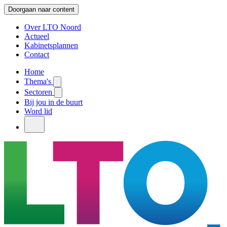
Doorgaan naar content
Over LTO Noord
Actueel
Kabinetsplannen
Contact
Home
Thema's
Sectoren
Bij jou in de buurt
Word lid