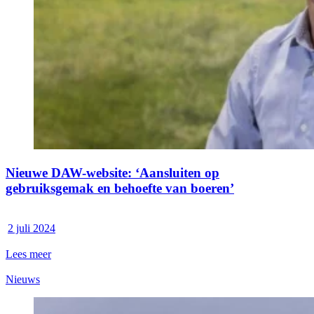
Nieuwe DAW-website: ‘Aansluiten op
gebruiksgemak en behoefte van boeren’
2 juli 2024
Lees meer
Nieuws