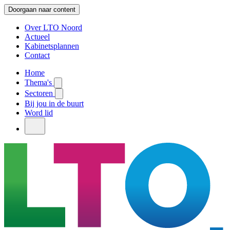
Doorgaan naar content
Over LTO Noord
Actueel
Kabinetsplannen
Contact
Home
Thema's
Sectoren
Bij jou in de buurt
Word lid