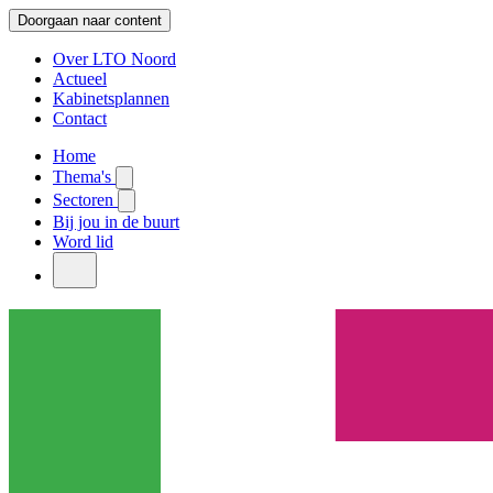
Doorgaan naar content
Over LTO Noord
Actueel
Kabinetsplannen
Contact
Home
Thema's
Sectoren
Bij jou in de buurt
Word lid