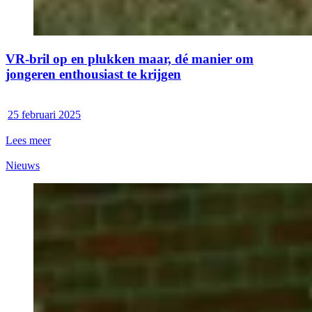
VR-bril op en plukken maar, dé manier om
jongeren enthousiast te krijgen
25 februari 2025
Lees meer
Nieuws