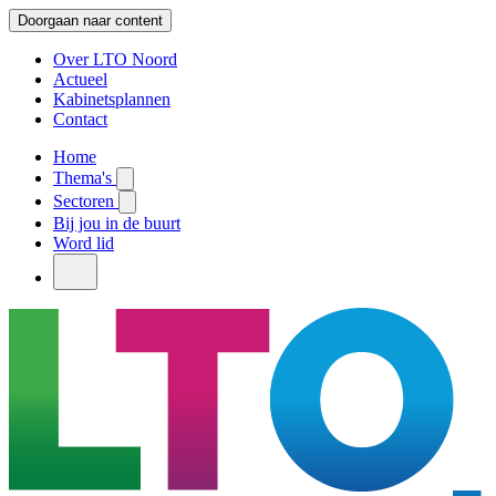
Doorgaan naar content
Over LTO Noord
Actueel
Kabinetsplannen
Contact
Home
Thema's
Sectoren
Bij jou in de buurt
Word lid