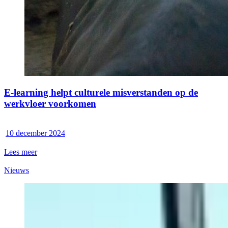
E-learning helpt culturele misverstanden op de
werkvloer voorkomen
10 december 2024
Lees meer
Nieuws