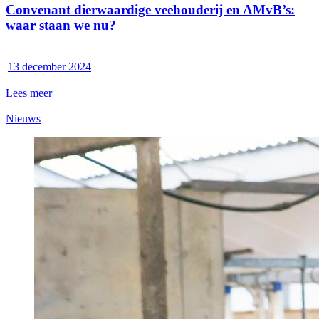
Convenant dierwaardige veehouderij en AMvB’s:
waar staan we nu?
13 december 2024
Lees meer
Nieuws