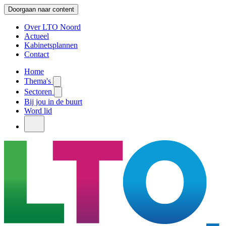
Doorgaan naar content
Over LTO Noord
Actueel
Kabinetsplannen
Contact
Home
Thema's
Sectoren
Bij jou in de buurt
Word lid