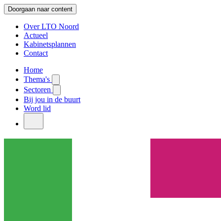
Doorgaan naar content
Over LTO Noord
Actueel
Kabinetsplannen
Contact
Home
Thema's
Sectoren
Bij jou in de buurt
Word lid