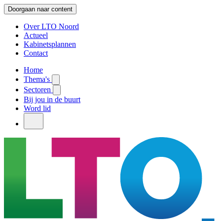
Doorgaan naar content
Over LTO Noord
Actueel
Kabinetsplannen
Contact
Home
Thema's
Sectoren
Bij jou in de buurt
Word lid