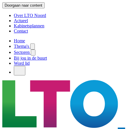
Doorgaan naar content
Over LTO Noord
Actueel
Kabinetsplannen
Contact
Home
Thema's
Sectoren
Bij jou in de buurt
Word lid