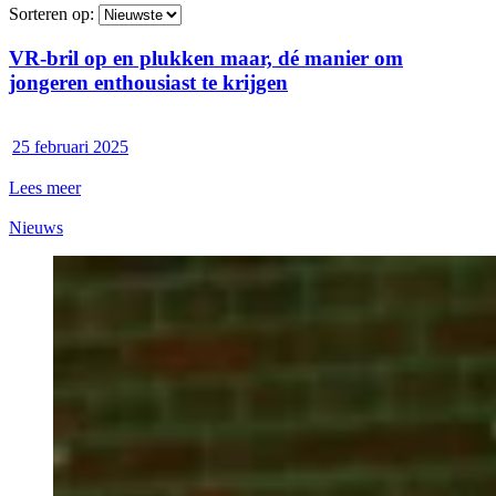
Sorteren op:
VR-bril op en plukken maar, dé manier om
jongeren enthousiast te krijgen
25 februari 2025
Lees meer
Nieuws