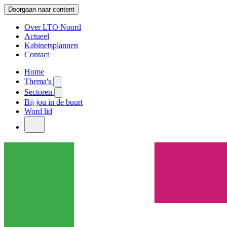
Doorgaan naar content
Over LTO Noord
Actueel
Kabinetsplannen
Contact
Home
Thema's
Sectoren
Bij jou in de buurt
Word lid