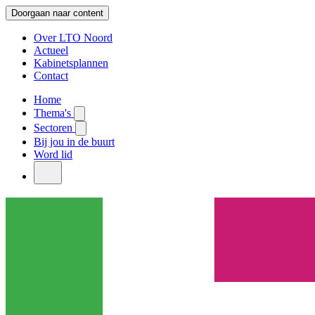
Doorgaan naar content
Over LTO Noord
Actueel
Kabinetsplannen
Contact
Home
Thema's
Sectoren
Bij jou in de buurt
Word lid