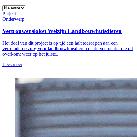
Project
Onderwerp:
Vertrouwensloket Welzijn Landbouwhuisdieren
Het doel van dit project is op tijd een halt toeroepen aan een
verminderde zorg voor landbouwhuisdieren en de veehouder die dit
overkomt weer op het juiste...
Lees meer