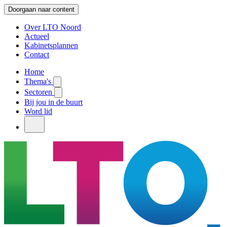
Doorgaan naar content
Over LTO Noord
Actueel
Kabinetsplannen
Contact
Home
Thema's
Sectoren
Bij jou in de buurt
Word lid