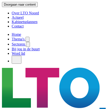
Doorgaan naar content
Over LTO Noord
Actueel
Kabinetsplannen
Contact
Home
Thema's
Sectoren
Bij jou in de buurt
Word lid