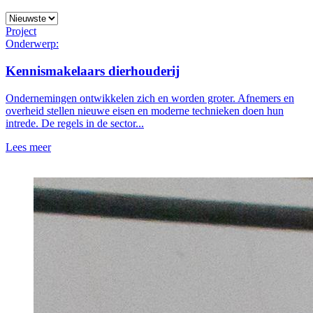
Project
Onderwerp:
Kennismakelaars dierhouderij
Ondernemingen ontwikkelen zich en worden groter. Afnemers en
overheid stellen nieuwe eisen en moderne technieken doen hun
intrede. De regels in de sector...
Lees meer