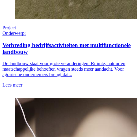
Project
Onderwerp:
Verbreding bedrijfsactiviteiten met multifunctionele
landbouw
De landbouw staat voor grote veranderingen. Ruimte, natuur en
maatschappelijke behoeften vragen steeds meer aandacht. Voor
agrarische ondernemers brengt dat...
Lees meer