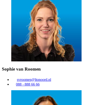
Sophie van Roomen
svroomen@ltonoord.nl
088 - 888 66 66