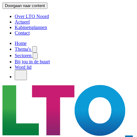
Doorgaan naar content
Over LTO Noord
Actueel
Kabinetsplannen
Contact
Home
Thema's
Sectoren
Bij jou in de buurt
Word lid