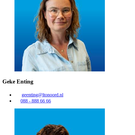
Geke Enting
geenting@ltonoord.nl
088 - 888 66 66