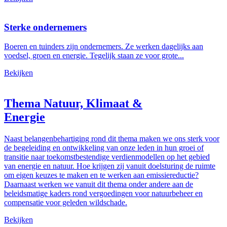
Sterke ondernemers
Boeren en tuinders zijn ondernemers. Ze werken dagelijks aan
voedsel, groen en energie. Tegelijk staan ze voor grote...
Bekijken
Thema Natuur, Klimaat &
Energie
Naast belangenbehartiging rond dit thema maken we ons sterk voor
de begeleiding en ontwikkeling van onze leden in hun groei of
transitie naar toekomstbestendige verdienmodellen op het gebied
van energie en natuur. Hoe krijgen zij vanuit doelsturing de ruimte
om eigen keuzes te maken en te werken aan emissiereductie?
Daarnaast werken we vanuit dit thema onder andere aan de
beleidsmatige kaders rond vergoedingen voor natuurbeheer en
compensatie voor geleden wildschade.
Bekijken