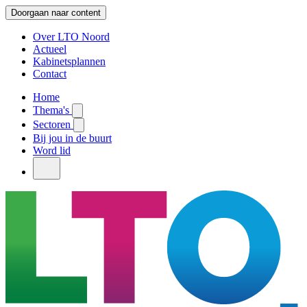
Doorgaan naar content
Over LTO Noord
Actueel
Kabinetsplannen
Contact
Home
Thema's
Sectoren
Bij jou in de buurt
Word lid