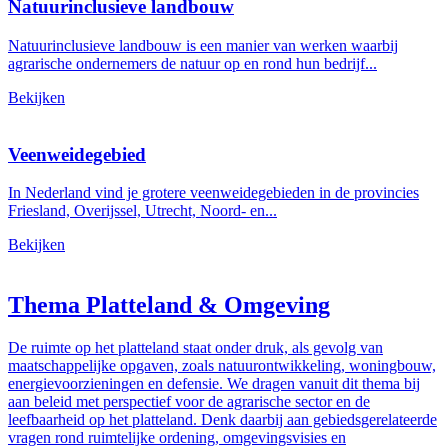
Natuurinclusieve landbouw
Natuurinclusieve landbouw is een manier van werken waarbij
agrarische ondernemers de natuur op en rond hun bedrijf...
Bekijken
Veenweidegebied
In Nederland vind je grotere veenweidegebieden in de provincies
Friesland, Overijssel, Utrecht, Noord- en...
Bekijken
Thema Platteland & Omgeving
De ruimte op het platteland staat onder druk, als gevolg van
maatschappelijke opgaven, zoals natuurontwikkeling, woningbouw,
energievoorzieningen en defensie. We dragen vanuit dit thema bij
aan beleid met perspectief voor de agrarische sector en de
leefbaarheid op het platteland. Denk daarbij aan gebiedsgerelateerde
vragen rond ruimtelijke ordening, omgevingsvisies en