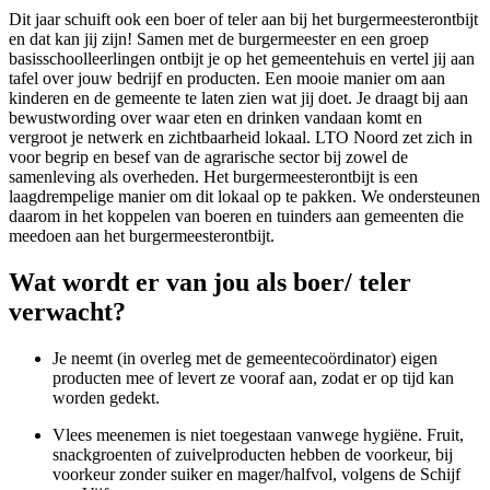
Dit jaar schuift ook een boer of teler aan bij het burgermeesterontbijt
en dat kan jij zijn! Samen met de burgermeester en een groep
basisschoolleerlingen ontbijt je op het gemeentehuis en vertel jij aan
tafel over jouw bedrijf en producten. Een mooie manier om aan
kinderen en de gemeente te laten zien wat jij doet. Je draagt bij aan
bewustwording over waar eten en drinken vandaan komt en
vergroot je netwerk en zichtbaarheid lokaal. LTO Noord zet zich in
voor begrip en besef van de agrarische sector bij zowel de
samenleving als overheden. Het burgermeesterontbijt is een
laagdrempelige manier om dit lokaal op te pakken. We ondersteunen
daarom in het koppelen van boeren en tuinders aan gemeenten die
meedoen aan het burgermeesterontbijt.
Wat wordt er van jou als boer/ teler
verwacht?
Je neemt (in overleg met de gemeentecoördinator) eigen
producten mee of levert ze vooraf aan, zodat er op tijd kan
worden gedekt.
Vlees meenemen is niet toegestaan vanwege hygiëne. Fruit,
snackgroenten of zuivelproducten hebben de voorkeur, bij
voorkeur zonder suiker en mager/halfvol, volgens de Schijf