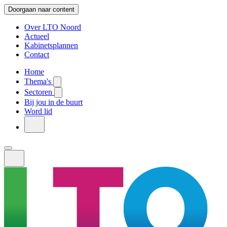
Doorgaan naar content
Over LTO Noord
Actueel
Kabinetsplannen
Contact
Home
Thema's
Sectoren
Bij jou in de buurt
Word lid