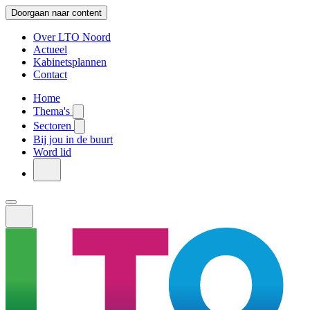
Doorgaan naar content
Over LTO Noord
Actueel
Kabinetsplannen
Contact
Home
Thema's
Sectoren
Bij jou in de buurt
Word lid