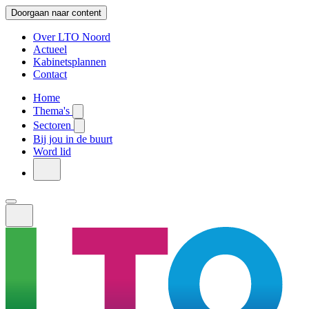
Doorgaan naar content
Over LTO Noord
Actueel
Kabinetsplannen
Contact
Home
Thema's
Sectoren
Bij jou in de buurt
Word lid