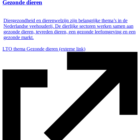
Gezonde dieren
Diergezondheid en dierenwelzijn zijn belangrijke thema’s in de
Nederlandse veehouderij. De dierlijke sectoren werken samen aan
gezonde dieren, tevreden dieren, een gezonde leefomgeving en een
gezonde markt.
LTO thema Gezonde dieren
(externe link)