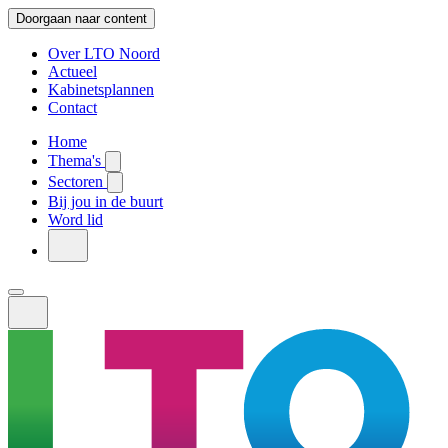
Doorgaan naar content
Over LTO Noord
Actueel
Kabinetsplannen
Contact
Home
Thema's
Sectoren
Bij jou in de buurt
Word lid