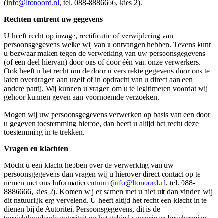
(
info@ltonoord.nl
, tel. 088-8886666, kies 2).
Rechten omtrent uw gegevens
U heeft recht op inzage, rectificatie of verwijdering van
persoonsgegevens welke wij van u ontvangen hebben. Tevens kunt
u bezwaar maken tegen de verwerking van uw persoonsgegevens
(of een deel hiervan) door ons of door één van onze verwerkers.
Ook heeft u het recht om de door u verstrekte gegevens door ons te
laten overdragen aan uzelf of in opdracht van u direct aan een
andere partij. Wij kunnen u vragen om u te legitimeren voordat wij
gehoor kunnen geven aan voornoemde verzoeken.
Mogen wij uw persoonsgegevens verwerken op basis van een door
u gegeven toestemming hiertoe, dan heeft u altijd het recht deze
toestemming in te trekken.
Vragen en klachten
Mocht u een klacht hebben over de verwerking van uw
persoonsgegevens dan vragen wij u hierover direct contact op te
nemen met ons Informatiecentrum (
info@ltonoord.nl
, tel. 088-
8886666, kies 2). Komen wij er samen met u niet uit dan vinden wij
dit natuurlijk erg vervelend. U heeft altijd het recht een klacht in te
dienen bij de Autoriteit Persoonsgegevens, dit is de
toezichthoudende autoriteit op het gebied van privacybescherming.