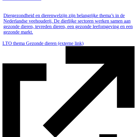
Diergezondheid en dierenwelzijn zijn belangrijke thema’s in de
Nederlandse veehouderij. De dierlijke sectoren werken samen aan
gezonde dieren, tevreden dieren, een gezonde leefomgeving en een
gezonde markt.
LTO thema Gezonde dieren
(externe link)