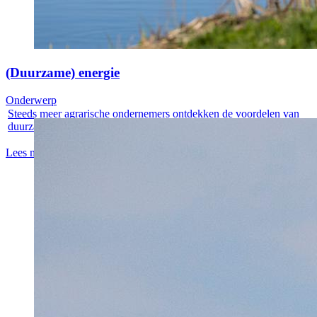
(Duurzame) energie
Onderwerp
Steeds meer agrarische ondernemers ontdekken de voordelen van
duurzame...
Lees meer