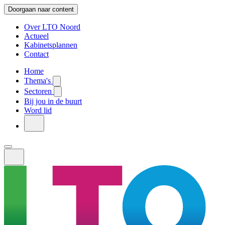
Doorgaan naar content
Over LTO Noord
Actueel
Kabinetsplannen
Contact
Home
Thema's
Sectoren
Bij jou in de buurt
Word lid