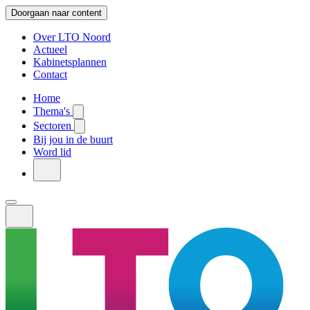
Doorgaan naar content
Over LTO Noord
Actueel
Kabinetsplannen
Contact
Home
Thema's
Sectoren
Bij jou in de buurt
Word lid