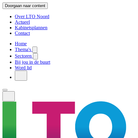
Doorgaan naar content
Over LTO Noord
Actueel
Kabinetsplannen
Contact
Home
Thema's
Sectoren
Bij jou in de buurt
Word lid