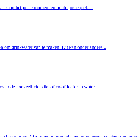
 is op het juiste moment en op de juiste plek....
 om drinkwater van te maken. Dit kan onder andere...
ar de hoeveelheid stikstof en/of fosfor in water...
en bestuurder. Zij zorgen voor goed eten, mooi groen en sterk onderne