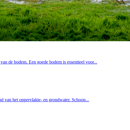
 van de bodem. Een goede bodem is essentieel voor...
and van het oppervlakte- en grondwater. Schoon...