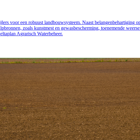
lers voor een robuust landbouwsysteem. Naast belangenbehartiging op 
 hulpbronnen, zoals kunstmest en gewasbescherming, toenemende weersex
ltaplan Agrarisch Waterbeheer.