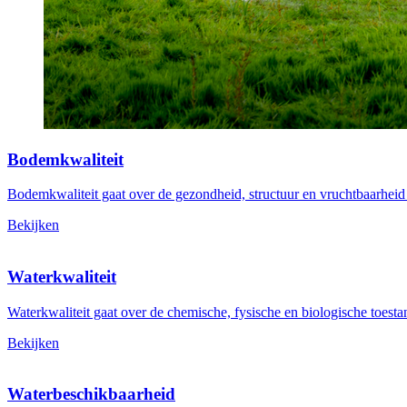
Bodemkwaliteit
Bodemkwaliteit gaat over de gezondheid, structuur en vruchtbaarheid
Bekijken
Waterkwaliteit
Waterkwaliteit gaat over de chemische, fysische en biologische toest
Bekijken
Waterbeschikbaarheid