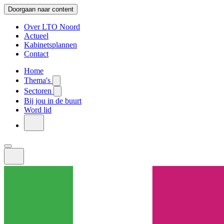
Doorgaan naar content
Over LTO Noord
Actueel
Kabinetsplannen
Contact
Home
Thema's
Sectoren
Bij jou in de buurt
Word lid