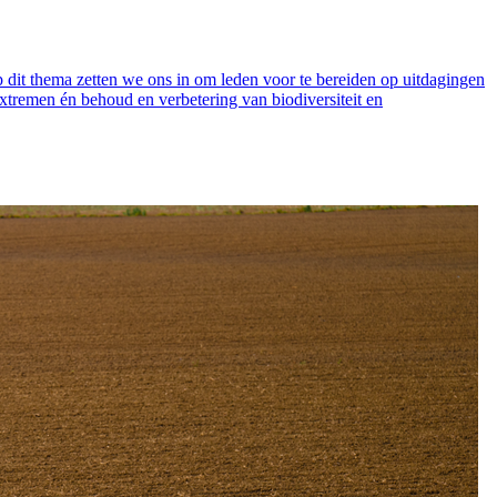
dit thema zetten we ons in om leden voor te bereiden op uitdagingen
tremen én behoud en verbetering van biodiversiteit en