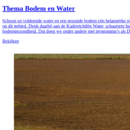
Thema Bodem en Water
Schoon en voldoende water en een gezonde bodem zijn belangrijke pij
op dit gebied. Denk daarbij aan de Kaderrichtlijn Water, schaarsere
bodemgezondheid. Dat doen we onder andere met programma’s als De
Bekijken