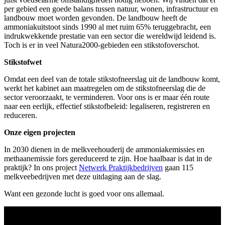
per gebied een goede balans tussen natuur, wonen, infrastructuur en
landbouw moet worden gevonden. De landbouw heeft de
ammoniakuitstoot sinds 1990 al met ruim 65% teruggebracht, een
indrukwekkende prestatie van een sector die wereldwijd leidend is.
Toch is er in veel Natura2000-gebieden een stikstofoverschot.
Stikstofwet
Omdat een deel van de totale stikstofneerslag uit de landbouw komt,
werkt het kabinet aan maatregelen om de stikstofneerslag die de
sector veroorzaakt, te verminderen. Voor ons is er maar één route
naar een eerlijk, effectief stikstofbeleid: legaliseren, registreren en
reduceren.
Onze eigen projecten
In 2030 dienen in de melkveehouderij de ammoniakemissies en
methaanemissie fors gereduceerd te zijn. Hoe haalbaar is dat in de
praktijk? In ons project
Netwerk Praktijkbedrijven
gaan 115
melkveebedrijven met deze uitdaging aan de slag.
Want een gezonde lucht is goed voor ons allemaal.