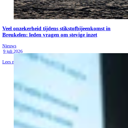
Veel onzekerheid tijdens stikstofbijeenkomst in
Breukelen: leden vragen om stevige inzet
Nieuws
9 juli 2026
Lees meer