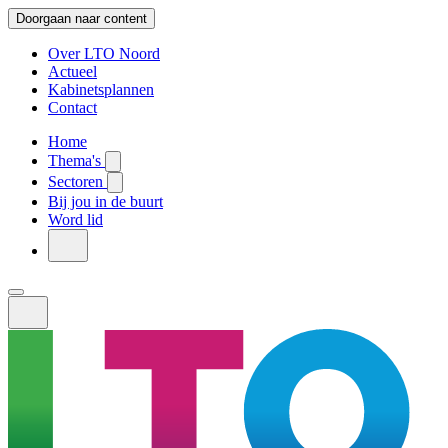
Doorgaan naar content
Over LTO Noord
Actueel
Kabinetsplannen
Contact
Home
Thema's
Sectoren
Bij jou in de buurt
Word lid