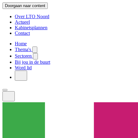
Doorgaan naar content
Over LTO Noord
Actueel
Kabinetsplannen
Contact
Home
Thema's
Sectoren
Bij jou in de buurt
Word lid