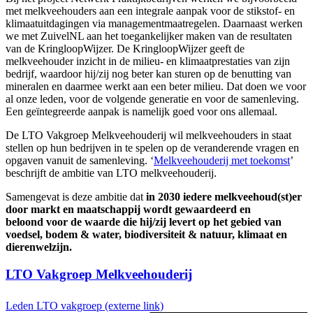
met melkveehouders aan een integrale aanpak voor de stikstof- en
klimaatuitdagingen via managementmaatregelen. Daarnaast werken
we met ZuivelNL aan het toegankelijker maken van de resultaten
van de KringloopWijzer. De KringloopWijzer geeft de
melkveehouder inzicht in de milieu- en klimaatprestaties van zijn
bedrijf, waardoor hij/zij nog beter kan sturen op de benutting van
mineralen en daarmee werkt aan een beter milieu. Dat doen we voor
al onze leden, voor de volgende generatie en voor de samenleving.
Een geïntegreerde aanpak is namelijk goed voor ons allemaal.
De LTO Vakgroep Melkveehouderij wil melkveehouders in staat
stellen op hun bedrijven in te spelen op de veranderende vragen en
opgaven vanuit de samenleving. ‘
Melkveehouderij met toekomst
’
beschrijft de ambitie van LTO melkveehouderij.
Samengevat is deze ambitie dat
in 2030 iedere melkveehoud(st)er
door markt en maatschappij wordt gewaardeerd en
beloond voor de waarde die hij/zij levert op het gebied van
voedsel, bodem & water, biodiversiteit & natuur, klimaat en
dierenwelzijn.
LTO Vakgroep Melkveehouderij
Leden LTO vakgroep
(externe link)