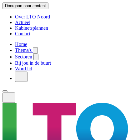
Doorgaan naar content
Over LTO Noord
Actueel
Kabinetsplannen
Contact
Home
Thema's
Sectoren
Bij jou in de buurt
Word lid