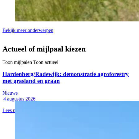
Bekijk meer onderwerpen
Actueel of mijlpaal kiezen
Toon mijlpalen
Toon actueel
Hardenberg/Radewijk: demonstratie agroforestry
met grasland en graan
Nieuws
4 augustus 2026
Lees meer