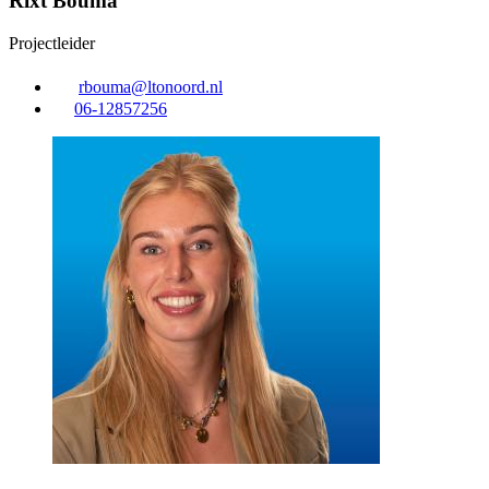
Rixt Bouma
Projectleider
rbouma@ltonoord.nl
06-12857256