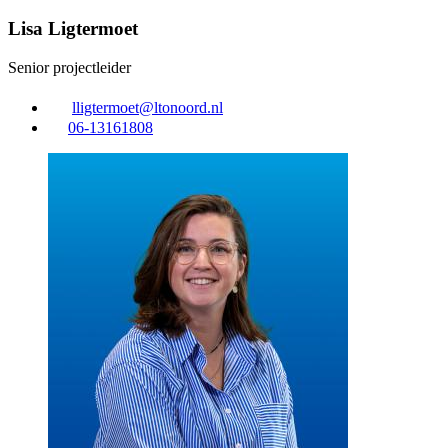
Lisa Ligtermoet
Senior projectleider
lligtermoet@ltonoord.nl
06-13161808