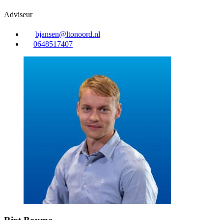
Adviseur
bjansen@ltonoord.nl
0648517407