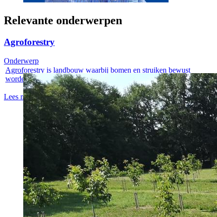
Relevante onderwerpen
Agroforestry
Onderwerp
Agroforestry is landbouw waarbij bomen en struiken bewust
worden gecombineerd...
Lees meer