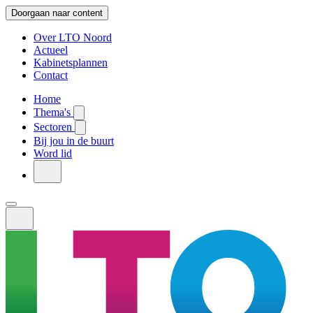
Doorgaan naar content
Over LTO Noord
Actueel
Kabinetsplannen
Contact
Home
Thema's
Sectoren
Bij jou in de buurt
Word lid