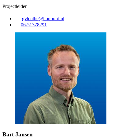
Projectleider
gvlenthe@ltonoord.nl
06-51378291
Bart Jansen