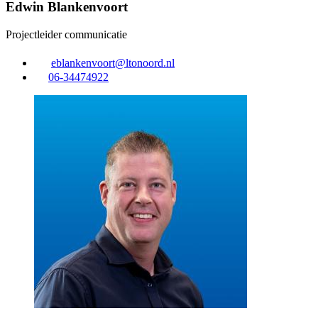
Edwin Blankenvoort
Projectleider communicatie
eblankenvoort@ltonoord.nl
06-34474922