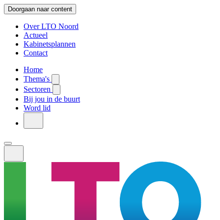
Doorgaan naar content
Over LTO Noord
Actueel
Kabinetsplannen
Contact
Home
Thema's
Sectoren
Bij jou in de buurt
Word lid