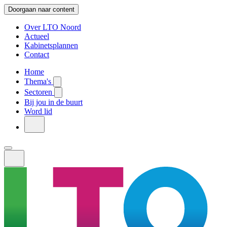
Doorgaan naar content
Over LTO Noord
Actueel
Kabinetsplannen
Contact
Home
Thema's
Sectoren
Bij jou in de buurt
Word lid