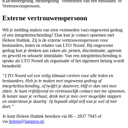
Klachtenregeling, meldregeling ‘Vermoeden van een missstand’ of
Vertrouwenspersoon.
Externe vertrouwenspersoon
Wil je melding maken van (een vermoeden van) ongewenst gedrag
of een integriteitsschending? Dan kun je contact opnemen met
Heleen Hattink. Zij is de externe vertrouwenspersoon voor
bestuurders, leden en relaties van LTO Noord. Bij ongewenst
gedrag kun je denken aan zaken als: pesten, discriminatie, agressie
en geweld en seksuele intimidatie. Van een integriteitsschending is
sprake als LTO Noord als organisatie of het algemeen belang wordt
benadeeld.
“LTO Noord wil een veilig klimaat creëren voor alle leden en
bestuurders. Heb je te maken met ongewenst gedrag of
integriteitsschending, of twijfel je daarover, blijf er dan niet mee
zitten. Je kunt vrijblijvend en vertrouwelijk contact met me opnemen.
Ik luister naar je verhaal, denk met je mee over mogelijke stappen
en ondersteun je daarbij. Jij bepaalt altijd zelf wat je wel of niet
doet.”
Je kunt Heleen Hattink bereiken via 06 – 2837 7945 of
via
heleen@lampros.nl
.