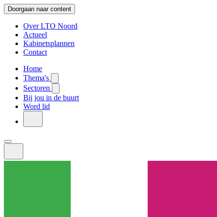
Doorgaan naar content
Over LTO Noord
Actueel
Kabinetsplannen
Contact
Home
Thema's
Sectoren
Bij jou in de buurt
Word lid