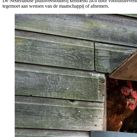
De Nederlandse pluimveehouderij kenmerkt zich door vooruitstrevendhe
tegemoet aan wensen van de maatschappij of afnemers.