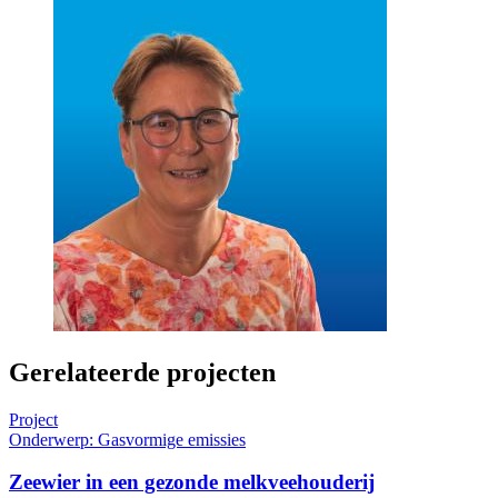
Gerelateerde projecten
Project
Onderwerp: Gasvormige emissies
Zeewier in een gezonde melkveehouderij