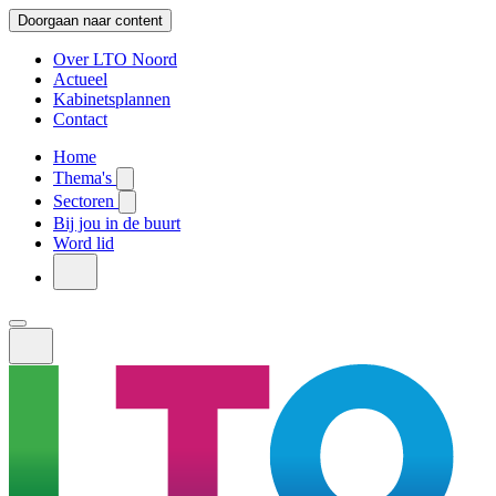
Doorgaan naar content
Over LTO Noord
Actueel
Kabinetsplannen
Contact
Home
Thema's
Sectoren
Bij jou in de buurt
Word lid