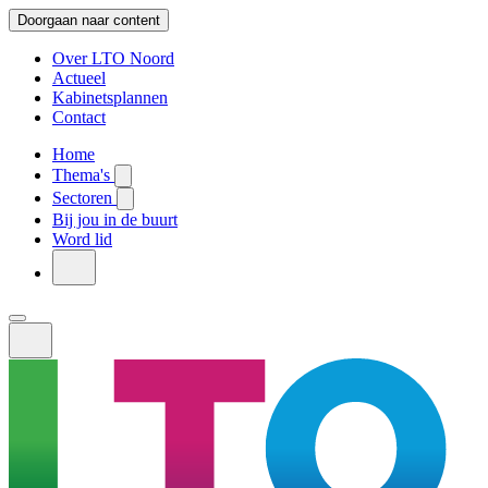
Doorgaan naar content
Over LTO Noord
Actueel
Kabinetsplannen
Contact
Home
Thema's
Sectoren
Bij jou in de buurt
Word lid