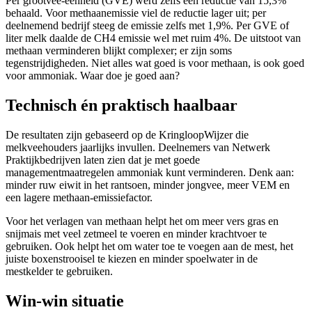
Per grootvee-eenheid (GVE) werd zelfs een reductie van 15,3%
behaald. Voor methaanemissie viel de reductie lager uit; per
deelnemend bedrijf steeg de emissie zelfs met 1,9%. Per GVE of
liter melk daalde de CH4 emissie wel met ruim 4%. De uitstoot van
methaan verminderen blijkt complexer; er zijn soms
tegenstrijdigheden. Niet alles wat goed is voor methaan, is ook goed
voor ammoniak. Waar doe je goed aan?
Technisch én praktisch haalbaar
De resultaten zijn gebaseerd op de KringloopWijzer die
melkveehouders jaarlijks invullen. Deelnemers van Netwerk
Praktijkbedrijven laten zien dat je met goede
managementmaatregelen ammoniak kunt verminderen. Denk aan:
minder ruw eiwit in het rantsoen, minder jongvee, meer VEM en
een lagere methaan-emissiefactor.
Voor het verlagen van methaan helpt het om meer vers gras en
snijmais met veel zetmeel te voeren en minder krachtvoer te
gebruiken. Ook helpt het om water toe te voegen aan de mest, het
juiste boxenstrooisel te kiezen en minder spoelwater in de
mestkelder te gebruiken.
Win-win situatie