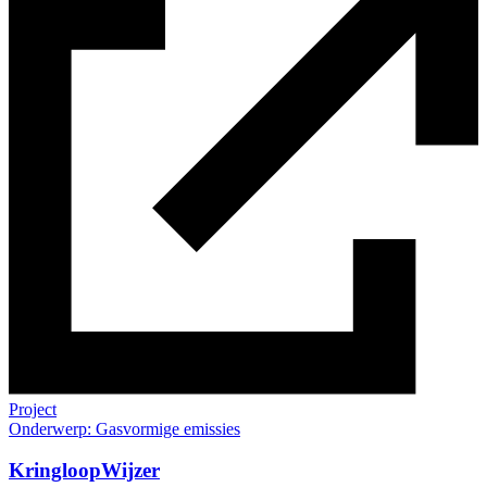
Project
Onderwerp: Gasvormige emissies
KringloopWijzer