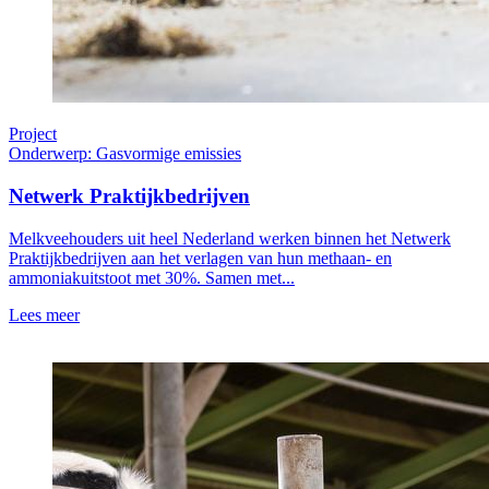
Project
Onderwerp: Gasvormige emissies
Netwerk Praktijkbedrijven
Melkveehouders uit heel Nederland werken binnen het Netwerk
Praktijkbedrijven aan het verlagen van hun methaan- en
ammoniakuitstoot met 30%. Samen met...
Lees meer