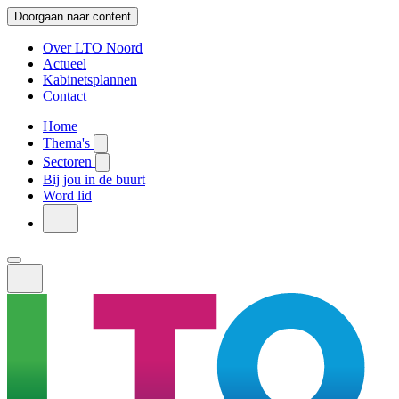
Doorgaan naar content
Over LTO Noord
Actueel
Kabinetsplannen
Contact
Home
Thema's
Sectoren
Bij jou in de buurt
Word lid