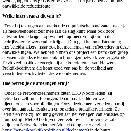
weidegang en vers gras is er ook zo een. Het past allemaal in onze
ontwikkelde reductieroute.”
Welke inzet vraagt dit van je?
“Door bij te dragen aan werkende en praktische handvatten waar je
als melkveehouder zelf mee aan de slag kunt. Maar ook door
antwoorden te krijgen op wat het nog meer vraagt om in de
bedrijfsvoering werkend te krijgen. Dan gaat het om afstemming
met beleidsmakers, maar ook het meenemen van erfbetreders in deze
ontwikkelingen. We hebben binnen ons project een betrokken groep
adviseurs die deze kennis ook in hun eigen netwerk verder gebruikt.
Er zit veel positieve energie bij alle betrokkenen van Netwerk
Praktijkbedrijven; die komt goed van pas bij de veelheid aan
verschillende activiteiten die we ondernemen.”
Hoe betrek je de afdelingen erbij?
“Onder de Netwerkdeelnemers zitten LTO Noord leden; zij
betrekken zelf hun afdelingen. Daarnaast faciliteren we
bijeenkomsten voor afdelingen. Onze deelnemers vertellen daarbij
over hun aanpak, resultaten en opgedane praktijkervaringen. Ze
laten zien hoe zij invulling geven aan het verlagen van emissies op
hun bedrijf. Met 39 bedrijven verdeeld over 11 provincies zit er
altijd een Netwerkdeelnemer (zie het complete overzicht
https://netwerkpraktijkbedrijven.nl/deelnemers
) in de buurt.