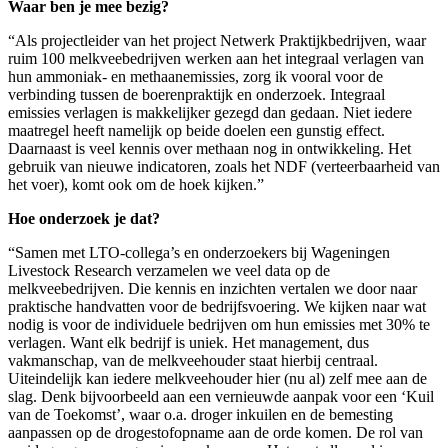
Waar ben je mee bezig?
“Als projectleider van het project Netwerk Praktijkbedrijven, waar
ruim 100 melkveebedrijven werken aan het integraal verlagen van
hun ammoniak- en methaanemissies, zorg ik vooral voor de
verbinding tussen de boerenpraktijk en onderzoek. Integraal
emissies verlagen is makkelijker gezegd dan gedaan. Niet iedere
maatregel heeft namelijk op beide doelen een gunstig effect.
Daarnaast is veel kennis over methaan nog in ontwikkeling. Het
gebruik van nieuwe indicatoren, zoals het NDF (verteerbaarheid van
het voer), komt ook om de hoek kijken.”
Hoe onderzoek je dat?
“Samen met LTO-collega’s en onderzoekers bij Wageningen
Livestock Research verzamelen we veel data op de
melkveebedrijven. Die kennis en inzichten vertalen we door naar
praktische handvatten voor de bedrijfsvoering. We kijken naar wat
nodig is voor de individuele bedrijven om hun emissies met 30% te
verlagen. Want elk bedrijf is uniek. Het management, dus
vakmanschap, van de melkveehouder staat hierbij centraal.
Uiteindelijk kan iedere melkveehouder hier (nu al) zelf mee aan de
slag. Denk bijvoorbeeld aan een vernieuwde aanpak voor een ‘Kuil
van de Toekomst’, waar o.a. droger inkuilen en de bemesting
aanpassen op de drogestofopname aan de orde komen. De rol van