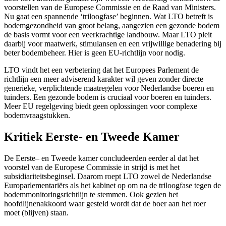
voorstellen van de Europese Commissie en de Raad van Ministers.
Nu gaat een spannende ‘triloogfase’ beginnen. Wat LTO betreft is
bodemgezondheid van groot belang, aangezien een gezonde bodem
de basis vormt voor een veerkrachtige landbouw. Maar LTO pleit
daarbij voor maatwerk, stimulansen en een vrijwillige benadering bij
beter bodembeheer. Hier is geen EU-richtlijn voor nodig.
LTO vindt het een verbetering dat het Europees Parlement de
richtlijn een meer adviserend karakter wil geven zonder directe
generieke, verplichtende maatregelen voor Nederlandse boeren en
tuinders. Een gezonde bodem is cruciaal voor boeren en tuinders.
Meer EU regelgeving biedt geen oplossingen voor complexe
bodemvraagstukken.
Kritiek Eerste- en Tweede Kamer
De Eerste– en Tweede kamer concludeerden eerder al dat het
voorstel van de Europese Commissie in strijd is met het
subsidiariteitsbeginsel. Daarom roept LTO zowel de Nederlandse
Europarlementariërs als het kabinet op om na de triloogfase tegen de
bodemmonitoringsrichtlijn te stemmen. Ook gezien het
hoofdlijnenakkoord waar gesteld wordt dat de boer aan het roer
moet (blijven) staan.