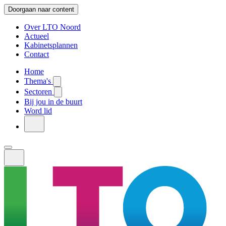
Doorgaan naar content
Over LTO Noord
Actueel
Kabinetsplannen
Contact
Home
Thema's
Sectoren
Bij jou in de buurt
Word lid