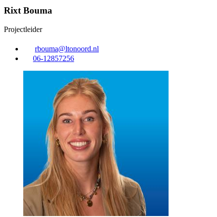
Rixt Bouma
Projectleider
rbouma@ltonoord.nl
06-12857256