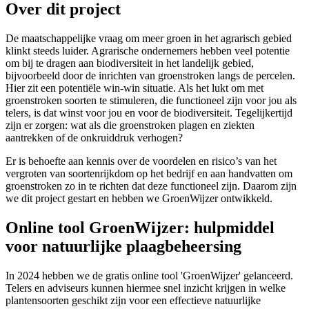
Over dit project
De maatschappelijke vraag om meer groen in het agrarisch gebied
klinkt steeds luider. Agrarische ondernemers hebben veel potentie
om bij te dragen aan biodiversiteit in het landelijk gebied,
bijvoorbeeld door de inrichten van groenstroken langs de percelen.
Hier zit een potentiële win-win situatie. Als het lukt om met
groenstroken soorten te stimuleren, die functioneel zijn voor jou als
telers, is dat winst voor jou en voor de biodiversiteit. Tegelijkertijd
zijn er zorgen: wat als die groenstroken plagen en ziekten
aantrekken of de onkruiddruk verhogen?
Er is behoefte aan kennis over de voordelen en risico’s van het
vergroten van soortenrijkdom op het bedrijf en aan handvatten om
groenstroken zo in te richten dat deze functioneel zijn. Daarom zijn
we dit project gestart en hebben we GroenWijzer ontwikkeld.
Online tool GroenWijzer: hulpmiddel
voor natuurlijke plaagbeheersing
In 2024 hebben we de gratis online tool 'GroenWijzer' gelanceerd.
Telers en adviseurs kunnen hiermee snel inzicht krijgen in welke
plantensoorten geschikt zijn voor een effectieve natuurlijke