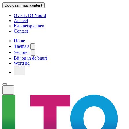
Doorgaan naar content
Over LTO Noord
Actueel
Kabinetsplannen
Contact
Home
Thema's
Sectoren
Bij jou in de buurt
Word lid