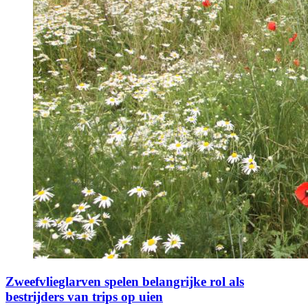
Zweefvlieglarven spelen belangrijke rol als
bestrijders van trips op uien