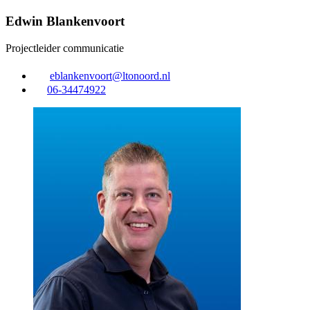
Edwin Blankenvoort
Projectleider communicatie
eblankenvoort@ltonoord.nl
06-34474922