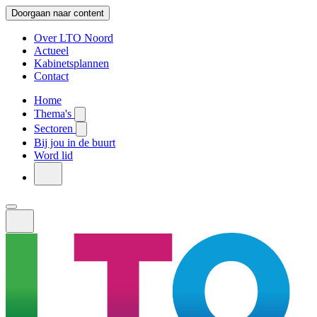
Doorgaan naar content
Over LTO Noord
Actueel
Kabinetsplannen
Contact
Home
Thema's
Sectoren
Bij jou in de buurt
Word lid