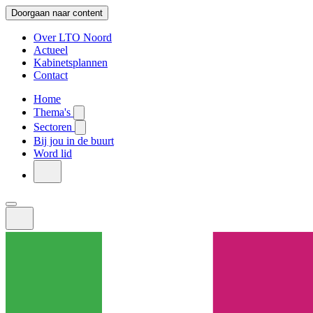
Doorgaan naar content
Over LTO Noord
Actueel
Kabinetsplannen
Contact
Home
Thema's
Sectoren
Bij jou in de buurt
Word lid