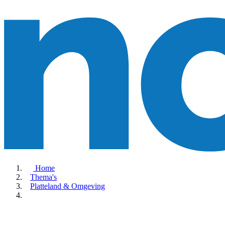
Home
Thema's
Platteland & Omgeving