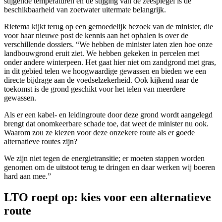
stijgende temperaturen en de stijging van de zeespiegel is de
beschikbaarheid van zoetwater uitermate belangrijk.
Rietema kijkt terug op een gemoedelijk bezoek van de minister, die
voor haar nieuwe post de kennis aan het ophalen is over de
verschillende dossiers. “We hebben de minister laten zien hoe onze
landbouwgrond eruit ziet. We hebben gekeken in percelen met
onder andere winterpeen. Het gaat hier niet om zandgrond met gras,
in dit gebied telen we hoogwaardige gewassen en bieden we een
directe bijdrage aan de voedselzekerheid. Ook kijkend naar de
toekomst is de grond geschikt voor het telen van meerdere
gewassen.
Als er een kabel- en leidingroute door deze grond wordt aangelegd
brengt dat onomkeerbare schade toe, dat weet de minister nu ook.
Waarom zou ze kiezen voor deze onzekere route als er goede
alternatieve routes zijn?
We zijn niet tegen de energietransitie; er moeten stappen worden
genomen om de uitstoot terug te dringen en daar werken wij boeren
hard aan mee.”
LTO roept op: kies voor een alternatieve
route