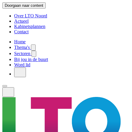
Doorgaan naar content
Over LTO Noord
Actueel
Kabinetsplannen
Contact
Home
Thema's
Sectoren
Bij jou in de buurt
Word lid