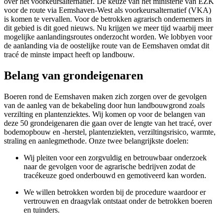
over het voorkeursalternatief. De keuze van het ministerie van EZK
voor de route via Eemshaven-West als voorkeursalternatief (VKA)
is komen te vervallen. Voor de betrokken agrarisch ondernemers in
dit gebied is dit goed nieuws. Nu krijgen we meer tijd waarbij meer
mogelijke aanlandingsroutes onderzocht worden. We lobbyen voor
de aanlanding via de oostelijke route van de Eemshaven omdat dit
tracé de minste impact heeft op landbouw.
Belang van grondeigenaren
Boeren rond de Eemshaven maken zich zorgen over de gevolgen
van de aanleg van de bekabeling door hun landbouwgrond zoals
verzilting en plantenziektes. Wij komen op voor de belangen van
deze 50 grondeigenaren die gaan over de lengte van het tracé, over
bodemopbouw en -herstel, plantenziekten, verziltingsrisico, warmte,
straling en aanlegmethode. Onze twee belangrijkste doelen:
Wij pleiten voor een zorgvuldig en betrouwbaar onderzoek
naar de gevolgen voor de agrarische bedrijven zodat de
tracékeuze goed onderbouwd en gemotiveerd kan worden.
We willen betrokken worden bij de procedure waardoor er
vertrouwen en draagvlak ontstaat onder de betrokken boeren
en tuinders.