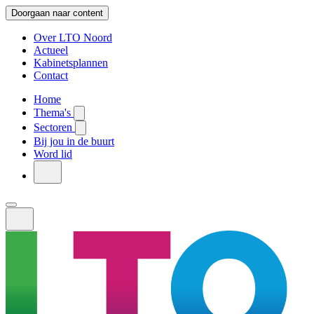
Doorgaan naar content
Over LTO Noord
Actueel
Kabinetsplannen
Contact
Home
Thema's
Sectoren
Bij jou in de buurt
Word lid