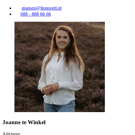
gjansen@ltonoord.nl
088 - 888 66 66
Joanne te Winkel
Adviseur