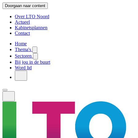
Doorgaan naar content
Over LTO Noord
Actueel
Kabinetsplannen
Contact
Home
Thema's
Sectoren
Bij jou in de buurt
Word lid