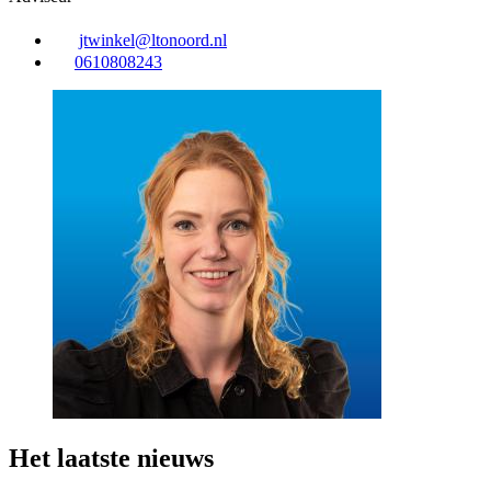
jtwinkel@ltonoord.nl
0610808243
Het laatste nieuws