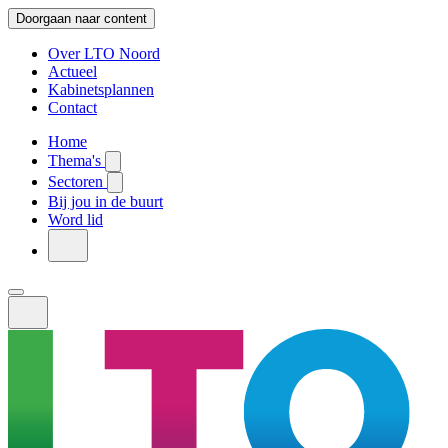
Doorgaan naar content
Over LTO Noord
Actueel
Kabinetsplannen
Contact
Home
Thema's
Sectoren
Bij jou in de buurt
Word lid