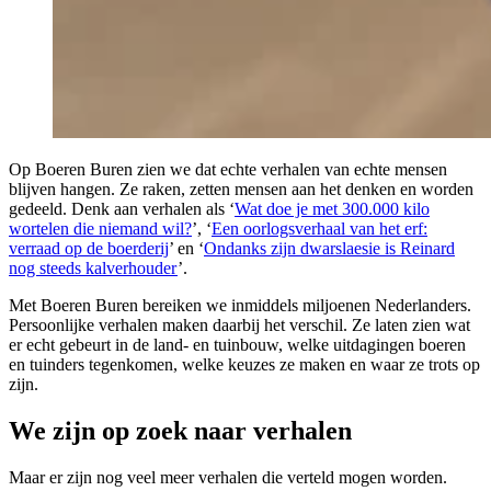
Op Boeren Buren zien we dat echte verhalen van echte mensen
blijven hangen. Ze raken, zetten mensen aan het denken en worden
gedeeld. Denk aan verhalen als ‘
Wat doe je met 300.000 kilo
wortelen die niemand wil?
’, ‘
Een oorlogsverhaal van het erf:
verraad op de boerderij
’ en ‘
Ondanks zijn dwarslaesie is Reinard
nog steeds kalverhouder
’.
Met Boeren Buren bereiken we inmiddels miljoenen Nederlanders.
Persoonlijke verhalen maken daarbij het verschil. Ze laten zien wat
er echt gebeurt in de land- en tuinbouw, welke uitdagingen boeren
en tuinders tegenkomen, welke keuzes ze maken en waar ze trots op
zijn.
We zijn op zoek naar verhalen
Maar er zijn nog veel meer verhalen die verteld mogen worden.