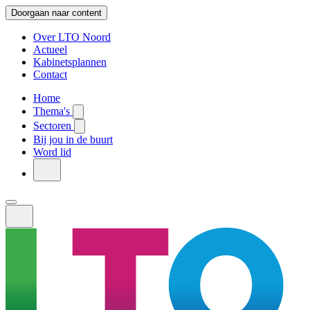
Doorgaan naar content
Over LTO Noord
Actueel
Kabinetsplannen
Contact
Home
Thema's
Sectoren
Bij jou in de buurt
Word lid