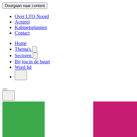
Doorgaan naar content
Over LTO Noord
Actueel
Kabinetsplannen
Contact
Home
Thema's
Sectoren
Bij jou in de buurt
Word lid