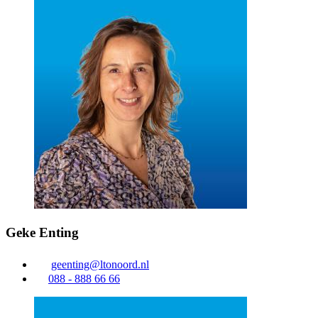
Geke Enting
geenting@ltonoord.nl
088 - 888 66 66