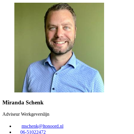
Miranda Schenk
Adviseur Werkgeverslijn
mschenk@ltonoord.nl
06-51022472