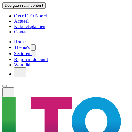
Doorgaan naar content
Over LTO Noord
Actueel
Kabinetsplannen
Contact
Home
Thema's
Sectoren
Bij jou in de buurt
Word lid