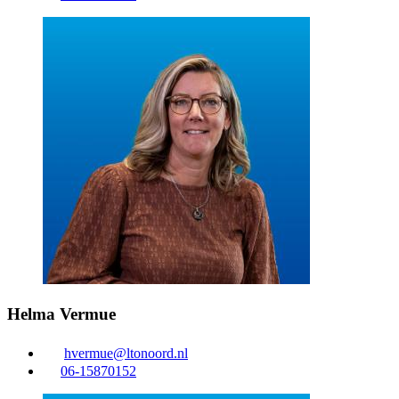
Helma Vermue
hvermue@ltonoord.nl
06-15870152